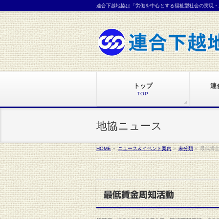
連合下越地協は「労働を中心とする福祉型社会の実現・
トップ
連
TOP
地協ニュース
HOME
»
ニュース＆イベント案内
»
未分類
»
最低賃
最低賃金周知活動