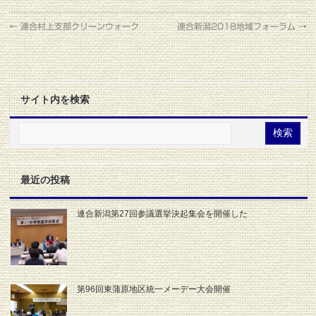
←
連合村上支部クリーンウォーク
連合新潟2018地域フォーラム
→
サイト内を検索
最近の投稿
連合新潟第27回参議選挙決起集会を開催した
第96回東蒲原地区統一メーデー大会開催