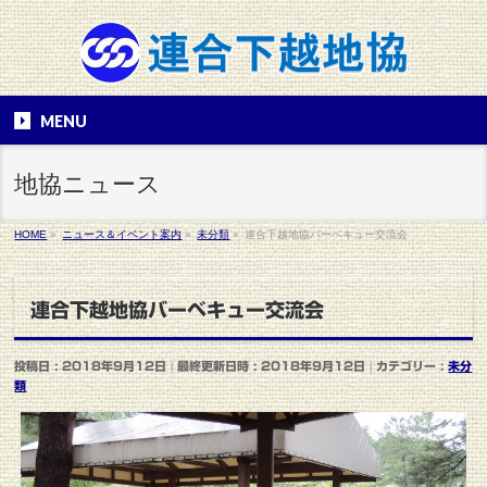
MENU
地協ニュース
HOME
»
ニュース＆イベント案内
»
未分類
»
連合下越地協バーベキュー交流会
連合下越地協バーベキュー交流会
投稿日 : 2018年9月12日
最終更新日時 : 2018年9月12日
カテゴリー :
未分
類