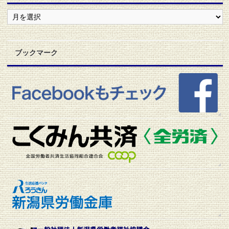
地
協
ニ
ュ
ー
ブックマーク
ス
ア
ー
カ
イ
ブ