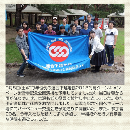
9月8日(土)に毎年恒例の連合下越地協2018列島クーンキャン
ペーン紫雲寺記念公園清掃を予定していましたが、当日は朝から
雨が降りやまず、気温も低く役員で検討し中止としました。参加
予定者にはご迷惑をおかけしました。紫雲寺記念公園ベキュー広
場にてバーベキュー交流会を予定通りに開催いたしまた。参加者
20名、今年入社した新人も多く参加し、単組紹介を行い有意義
な時間を過ごしました。