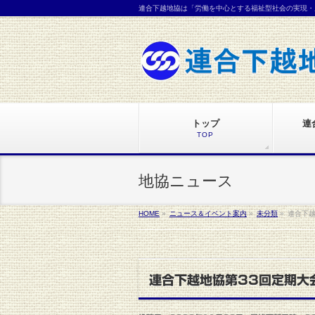
連合下越地協は「労働を中心とする福祉型社会の実現・
トップ
連
TOP
地協ニュース
HOME
»
ニュース＆イベント案内
»
未分類
»
連合下越
連合下越地協第33回定期大