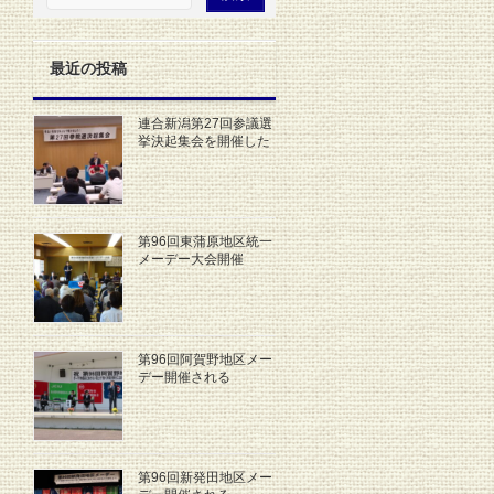
最近の投稿
連合新潟第27回参議選
挙決起集会を開催した
第96回東蒲原地区統一
メーデー大会開催
第96回阿賀野地区メー
デー開催される
第96回新発田地区メー