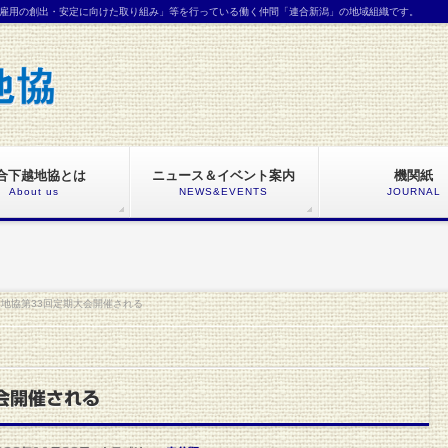
雇用の創出・安定に向けた取り組み」等を行っている働く仲間「連合新潟」の地域組織です。
合下越地協とは
ニュース＆イベント案内
機関紙
About us
NEWS&EVENTS
JOURNAL
地協第33回定期大会開催される
会開催される