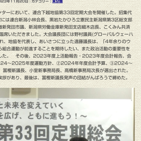
023年11月20日
カテゴリー :
未分類
センターにおいて、連合下越地協第33回定期大会を開催した。招集代
賓には連合新潟小林会長、黒岩たかひろ立憲民主新潟県第3区総支部
徹新発田市議、新潟県労働金庫新発田支店細木店長、こくみん共済
ご臨席いただきました。大会議長団には野村議員(グローバルウェーハ
され、地協を代表し、あいさつに立った遠藤議長は、「4年余りのウ
ら組合運動が前進することを期待したい、また政治活動の重要性を
た。 その後、2023年度上活動報告・2023年度会計報告、会
24～2025年度運動方針、②2024年年度会計予算、③2024～
れ、冨樫新議長、小室新事務局長、高橋新事務局次長が選出された。
挨拶があり、最後は、冨樫新議長発声の団結がんばろうで締めた。