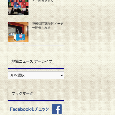
デー開催される
第96回五泉地区メーデ
ー開催される
地協ニュース アーカイブ
地
協
ニ
ュ
ー
ブックマーク
ス
ア
ー
カ