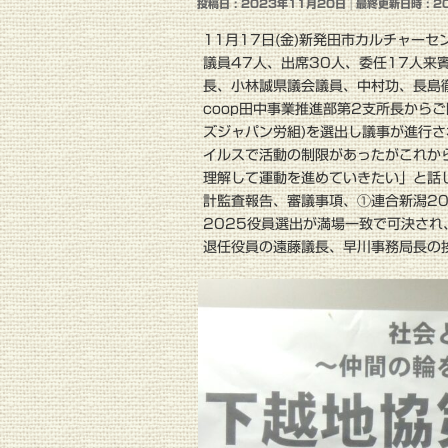
投稿日 : 2023年11月20日
最終更新日時 : 2
11月17日(金)新発田市カルチャー
議員47人、出席30人、委任17人来
長、小林誠県議会議員、中村功、長島
coop田中事業推進部第2支所長から
ズジャパン労組)を選出し議事が進行
イルスで活動の制限があったがこれか
理解して運動を進めていきたい」と話し
計監査報告、審議事項、①連合新潟20
2025役員選出が満場一致で可決さ
退任役員の遠藤議長、早川事務局長の