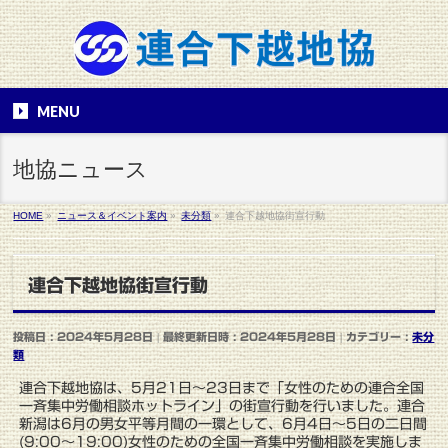
MENU
地協ニュース
HOME
»
ニュース＆イベント案内
»
未分類
»
連合下越地協街宣行動
連合下越地協街宣行動
投稿日 : 2024年5月28日
最終更新日時 : 2024年5月28日
カテゴリー :
未分
類
連合下越地協は、5月21日～23日まで「女性のための連合全国
一斉集中労働相談ホットライン」の街宣行動を行いました。連合
新潟は6月の男女平等月間の一環として、6月4日～5日の二日間
(9:00～19:00)女性のための全国一斉集中労働相談を実施しま