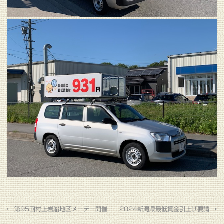
←
第95回村上岩船地区メーデー開催
2024新潟県最低賃金引上げ要請
→