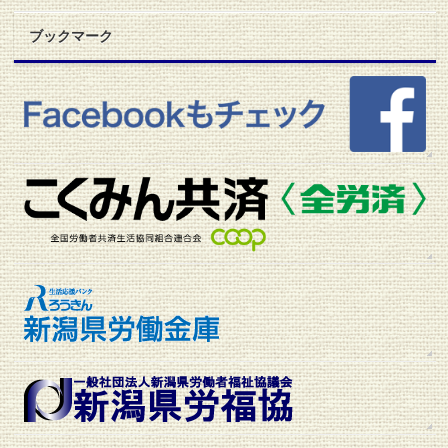
ュ
ー
ブックマーク
ス
ア
ー
カ
イ
ブ