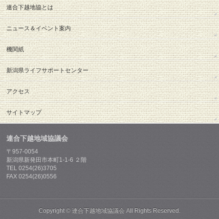
連合下越地協とは
ニュース＆イベント案内
機関紙
新潟県ライフサポートセンター
アクセス
サイトマップ
連合下越地域協議会
〒957-0054
新潟県新発田市本町1-1-6 ２階
TEL 0254(26)3705
FAX 0254(26)0556
Copyright ©
連合下越地域協議会
All Rights Reserved.