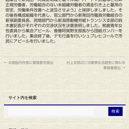
正規労働者、労働組合のない未組織労働者の賃金引き上と雇用の
安定、労働条件改善へと波及させよう」と挨拶しましました。そ
の後各構成組織を代表し、官公部門から新発田市職員労働組合の
新保副委員長、民間部門から新潟原動機労組トランシス支部の鈴
木書記長がそれぞれの交渉状況を決意表明しました。熊倉青年女
性委員から集会アピール、斎藤阿賀野支部長から団結ガンバ―を
行いました。集会終了後、デモ行進を行いシュプレヒコールで市
民にアピールを行いました。
←
井畑胎内市長に要請書を提出
村上支部2018春季生活闘争に関わる
要請書提出
→
サイト内を検索