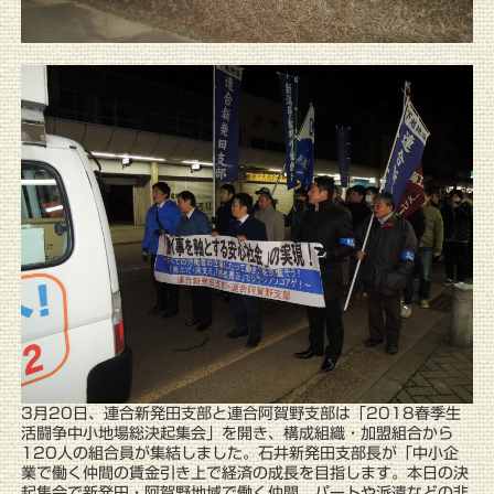
3月20日、連合新発田支部と連合阿賀野支部は「2018春季生
活闘争中小地場総決起集会」を開き、構成組織・加盟組合から
120人の組合員が集結しました。石井新発田支部長が「中小企
業で働く仲間の賃金引き上で経済の成長を目指します。本日の決
起集会で新発田・阿賀野地域で働く仲間、パートや派遣などの非