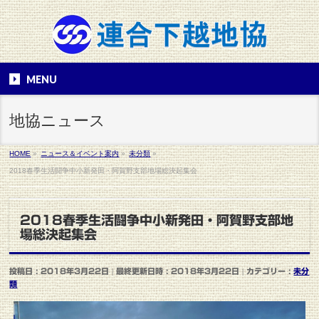
MENU
地協ニュース
HOME
»
ニュース＆イベント案内
»
未分類
»
2018春季生活闘争中小新発田・阿賀野支部地場総決起集会
2018春季生活闘争中小新発田・阿賀野支部地
場総決起集会
投稿日 : 2018年3月22日
最終更新日時 : 2018年3月22日
カテゴリー :
未分
類