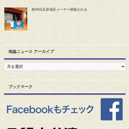
第96回五泉地区メーデー開催される
地協ニュース アーカイブ
地
協
ニ
ュ
ー
ブックマーク
ス
ア
ー
カ
イ
ブ