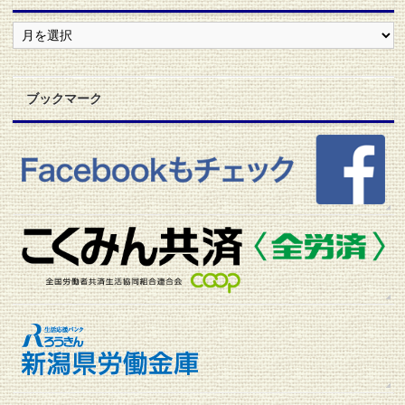
地
協
ニ
ュ
ー
ブックマーク
ス
ア
ー
カ
イ
ブ