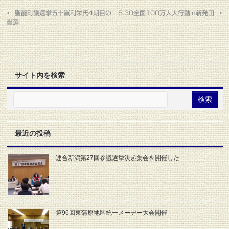
←
聖籠町議選挙五十嵐利栄氏4期目の
8.30全国100万人大行動in新発田
→
当選
サイト内を検索
最近の投稿
連合新潟第27回参議選挙決起集会を開催した
第96回東蒲原地区統一メーデー大会開催