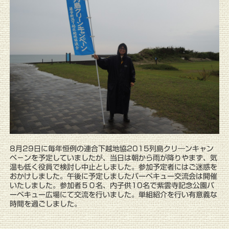
8月29日に毎年恒例の連合下越地協2015列島クリ―ンキャン
ペ－ンを予定していましたが、当日は朝から雨が降りやまず、気
温も低く役員で検討し中止としました。参加予定者にはご迷惑を
おかけしました。午後に予定しましたバーベキュー交流会は開催
いたしました。参加者５０名、内子供10名で紫雲寺記念公園バ
ーベキュー広場にて交流を行いました。単組紹介を行い有意義な
時間を過ごしました。