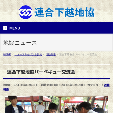
MENU
地協ニュース
HOME
»
ニュース＆イベント案内
»
活動報告
»
連合下越地協バーベキュー交流会
連合下越地協バーベキュー交流会
投稿日 : 2015年8月31日
最終更新日時 : 2015年9月28日
カテゴリー :
活動
報告