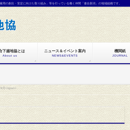
雇用の創出・安定に向けた取り組み」等を行っている働く仲間「連合新潟」の地域組織です。
合下越地協とは
ニュース＆イベント案内
機関紙
About us
NEWS&EVENTS
JOURNAL
年9月</span>