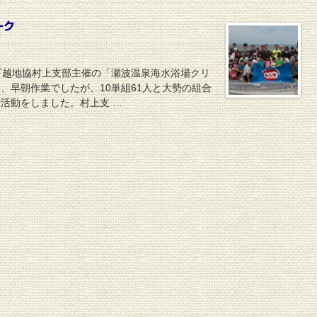
ーク
下越地協村上支部主催の「瀬波温泉海水浴場クリ
、早朝作業でしたが、10単組61人と大勢の組合
活動をしました。村上支 …