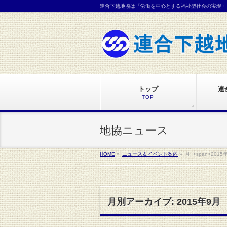
連合下越地協は「労働を中心とする福祉型社会の実現・
トップ
連
TOP
地協ニュース
HOME
»
ニュース＆イベント案内
»
月: <span>2015
月別アーカイブ: 2015年9月