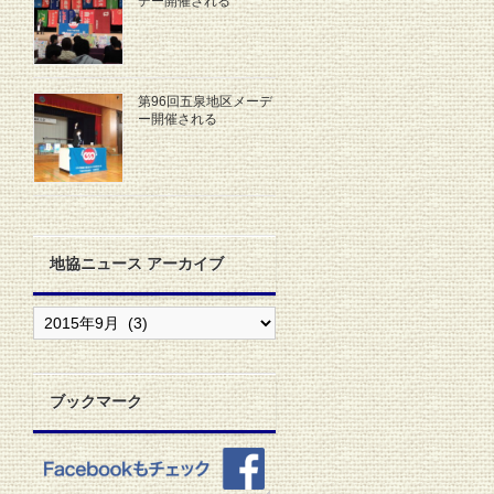
デー開催される
第96回五泉地区メーデ
ー開催される
地協ニュース アーカイブ
地
協
ニ
ュ
ー
ブックマーク
ス
ア
ー
カ