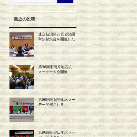
最近の投稿
連合新潟第27回参議選
挙決起集会を開催した
第96回東蒲原地区統一
メーデー大会開催
第96回阿賀野地区メー
デー開催される
第96回新発田地区メー