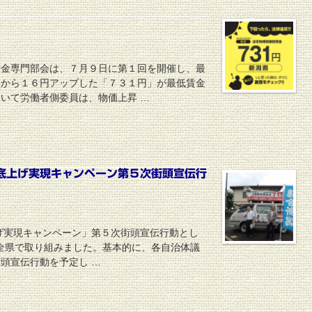
賃金専門部会は、７月９日に第１回を開催し、最
円から１６円アップした「７３１円」が最低賃金
いて労働者側委員は、物価上昇 …
しの底上げ実現キャンペーン第５次街頭宣伝行
底上げ実現キャンペーン」第５次街頭宣伝行動とし
で全県で取り組みました。基本的に、各自治体議
頭宣伝行動を予定し …