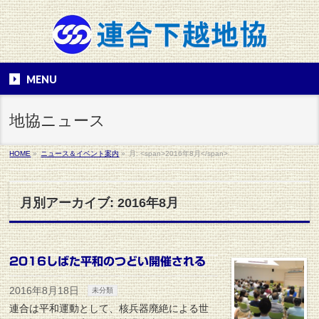
MENU
地協ニュース
HOME
»
ニュース＆イベント案内
»
月: <span>2016年8月</span>
月別アーカイブ: 2016年8月
2016しばた平和のつどい開催される
2016年8月18日
未分類
連合は平和運動として、核兵器廃絶による世