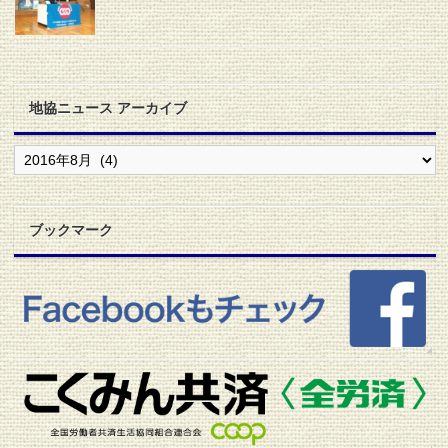
地協ニュース アーカイブ
地
協
ニ
ュ
ー
ブックマーク
ス
ア
ー
カ
イ
ブ