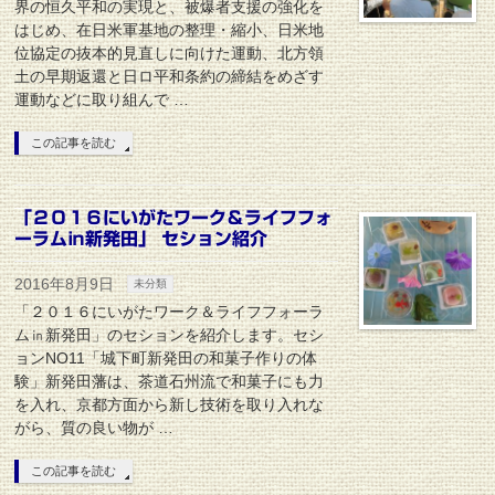
界の恒久平和の実現と、被爆者支援の強化を
はじめ、在日米軍基地の整理・縮小、日米地
位協定の抜本的見直しに向けた運動、北方領
土の早期返還と日ロ平和条約の締結をめざす
運動などに取り組んで …
この記事を読む
「２０１６にいがたワーク＆ライフフォ
ーラム㏌新発田」 セション紹介
2016年8月9日
未分類
「２０１６にいがたワーク＆ライフフォーラ
ム㏌新発田」のセションを紹介します。セシ
ョンNO11「城下町新発田の和菓子作りの体
験」新発田藩は、茶道石州流で和菓子にも力
を入れ、京都方面から新し技術を取り入れな
がら、質の良い物が …
この記事を読む