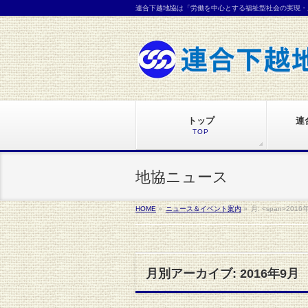
連合下越地協は「労働を中心とする福祉型社会の実現・
トップ
連
TOP
地協ニュース
HOME
»
ニュース＆イベント案内
»
月: <span>2016
月別アーカイブ: 2016年9月