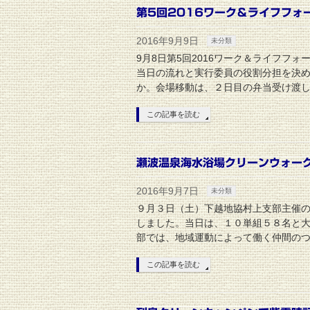
第5回2016ワーク＆ライフフォ
2016年9月9日
未分類
9月8日第5回2016ワーク＆ライフフ
当日の流れと実行委員の役割分担を決め
か。会場移動は、２日目の弁当受け渡し
この記事を読む
瀬波温泉海水浴場クリーンウォー
2016年9月7日
未分類
９月３日（土）下越地協村上支部主催
しました。当日は、１０単組５８名と
部では、地域運動によって働く仲間のつ
この記事を読む