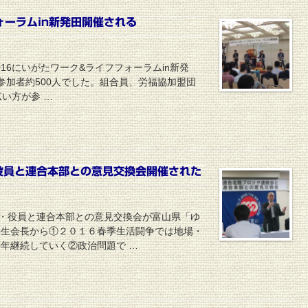
ォーラムin新発田開催される
016にいがたワーク&ライフフォーラムin新発
参加者約500人でした。組合員、労福協加盟団
い方が参 …
役員と連合本部との意見交換会開催された
会・役員と連合本部との意見交換会が富山県「ゆ
季生会長から①２０１６春季生活闘争では地場・
年継続していく②政治問題で …