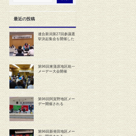
最近の投稿
連合新潟第27回参議選
挙決起集会を開催した
第96回東蒲原地区統一
メーデー大会開催
第96回阿賀野地区メー
デー開催される
第96回新発田地区メー