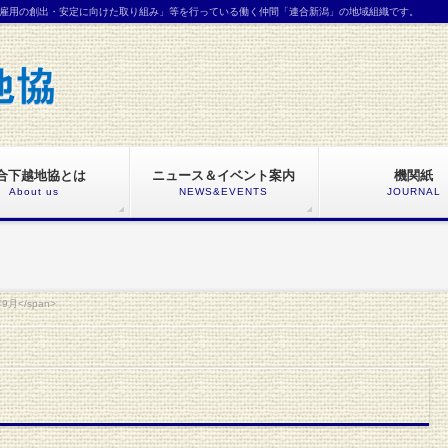
雇用の創出・安定に向けた取り組み」等を行っている働く仲間「連合新潟」の地域組織です。
合下越地協とは
ニュース＆イベント案内
機関紙
About us
NEWS&EVENTS
JOURNAL
年9月</span>