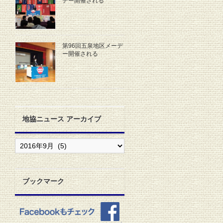
デー開催される
第96回五泉地区メーデ
ー開催される
地協ニュース アーカイブ
地
協
ニ
ュ
ー
ブックマーク
ス
ア
ー
カ