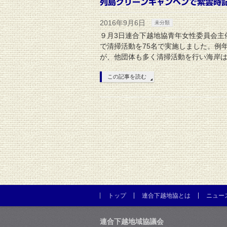
列島クリーンキャンペンで紫雲時
2016年9月6日
未分類
９月3日連合下越地協青年女性委員会主
で清掃活動を75名で実施しました。例
が、他団体も多く清掃活動を行い海岸は
この記事を読む
トップ
連合下越地協とは
ニュー
連合下越地域協議会