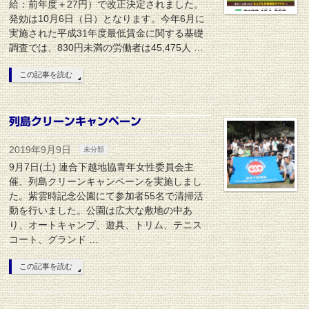
給：前年度＋27円）で改正決定されました。
発効は10月6日（日）となります。今年6月に
実施された平成31年度最低賃金に関する基礎
調査では、830円未満の労働者は45,475人 …
この記事を読む
列島クリーンキャンペーン
2019年9月9日
未分類
9月7日(土) 連合下越地協青年女性委員会主
催、列島クリーンキャンペーンを実施しまし
た。紫雲時記念公園にて参加者55名で清掃活
動を行いました。公園は広大な敷地の中あ
り、オートキャンプ、遊具、トリム、テニス
コート、グランド …
この記事を読む