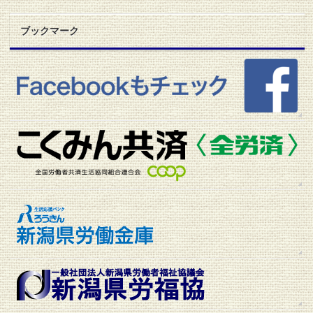
ュ
ー
ブックマーク
ス
ア
ー
カ
イ
ブ